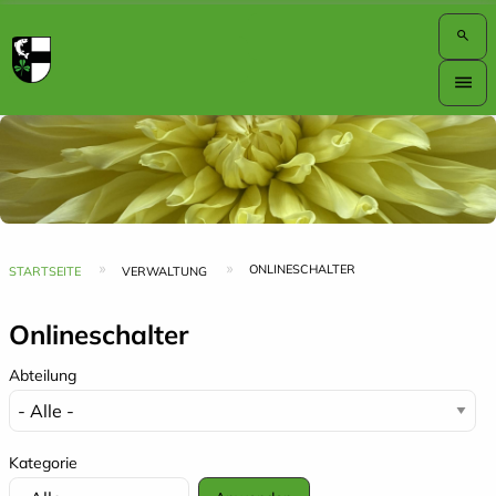
search
Hauptnavigation
menu
Top
Bar
Pfadnavigation
ONLINESCHALTER
STARTSEITE
VERWALTUNG
Onlineschalter
Abteilung
Kategorie